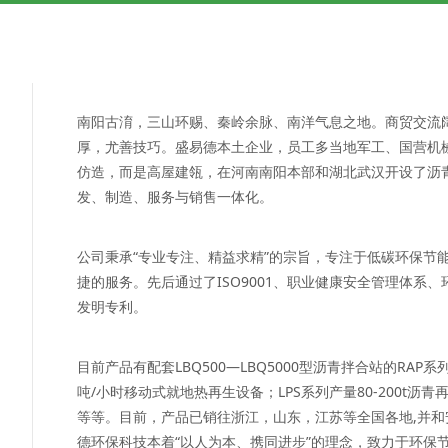
南阳古淯，三山环赐、秦岭余脉、南洋气息之地。商贸交流
厚，尤善技巧。盛易德本土企业，员工多当地军工、国营机
仿造，而是高屋建瓴，在河南南阳本部和湖北武汉开设了沥
发、制造、服务与销售一体化。
公司秉承“专业专注、精益求精”的宗旨，专注于低碳环保节
捷的服务。先后通过了ISO9001、职业健康安全管理体系
发明专利。
目前产品有配套LBQ500—LBQ5000型沥青拌合站的RAP
吨/小时移动式就地热再生设备；LPS系列产量80-200t
等等。目前，产品已销往浙江，山东，江苏等全国各地,并
德环保科技本着“以人为本、携同进步”的理念，致力于环保