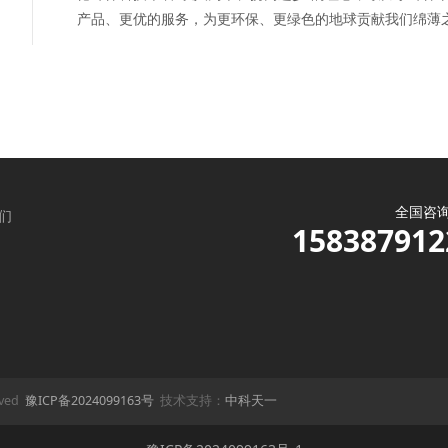
产品、更优的服务，为更环保、更绿色的地球贡献我们绵薄
全国咨
们
158387912
rved
豫ICP备2024099163号
技术支持：
中科天一