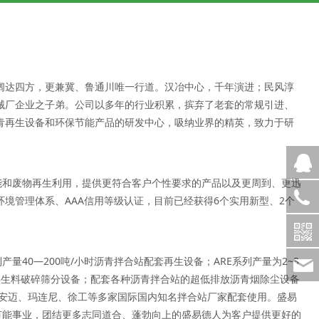
阔达四方，更兼冀、鲁通川唯一行道。汉冶中心，千年演进；民风淳
械厂企业之子弟。公司以多年的行业积累，摈弃了老套的常规引进、
青再生设备和环保节能产品的研发中心，吸纳业界的精英，致力于研
能和废物再生利用，提供更符合客户个性要求的产品以及更周到、更迅
、环境管理体系、AAA信用等级认证，目前已经获得6个实用新型、2个
系列产量40—200吨/小时沥青拌合站配套再生设备；ARE系列产量为2~3
沥青再生料破碎筛分设备；配套各种沥青拌合站的超低排放沥青烟除尘设备
和安迈、玛连尼、徐工等多家国际国内知名拌合站厂家配套使用。盛易
节能事业，团结更多志同道合、蓬勃向上的盛易德人为客户提供更好的