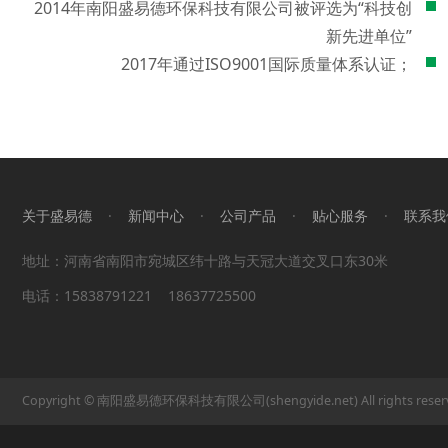
2014年南阳盛易德环保科技有限公司被评选为“科技创
新先进单位”
2017年通过ISO9001国际质量体系认证；
关于盛易德
·
新闻中心
·
公司产品
·
贴心服务
·
联系我
地址：河南省南阳市宛城区纬十路与天冠大道交叉口东30米
电话：15838791221
18637725500
Copyright © 南阳盛易德环保科技有限公司(shengyide.net) All rights rese